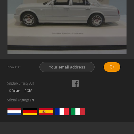
OK
News letter
Selected currency EUR
$ Dollars
£ GBP
Selected language
EN