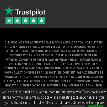
OUR PRODUCTS ARE ACCURATE SCALE MODELS AND NOT A TOY. NOT SUITABLE
CHILDREN UNDER 14 YEARS. DO NOT EXPOSE TO HEAT, SUNLIGHT, OR BRIGHT
SPOTLIGHT. - MODELLEN VOOR DE VERZAMELAAR EN GEEN SPEELGOED. NIET
GESCHIKT VOOR KINDEREN ONDER 14 JAAR. NIET BLOOTSTELLEN AAN
WARMTE, ZONLICHT OF HELDERE/WARME VERLICHTING. - SAMMLERMODEL
UND KEIN SPIELZEUG. NICHT GEEIGNET FÜR KINDER UNTER 14 JAHREN.
SCHÜTZEN FÜR WARME, SONNENLICHT UND HELLE SCHEINWERFER. - ARTICLE
POUR COLLECTIONNEURS E PAS UN JOUET. NE CONVIENT PAS AUX ENFANTS DE
MOINS DE 14 ANS. NE PAS EXPOSER À LA CHALEUR, À LA LUMIÈRE DU SOLEIL OU
AUX PROJECTEURS LUMINEUX. - AUTOMODELLO PER COLLEZIONISMO E NON UN
GIOCATTOLO. NON ADATTO PER BAMBINI DI ETA INFERIORE A 14 ANNI. NON
ESPORRE A CALORE, LUCE SOLARE O RIFLETTORE LUMINOSO. - MODELO PARA
We use cookies to make our website more user-friendly for you. These cookies only
COLECCIONISTAS Y NO UN JUGUETE. NO RECOMENDABLE PARA NINOS
store anonymous data. We also place online marketing cookies. At 'Yes, fine ' you
MENORES DE 14 ANOS. NO LO EXPONGA AL CALOR, LA LUZ DEL SOL O LOS FOCOS
agree to the placing of all cookies. If you do not make a choice we will only place
BRILLANTES.