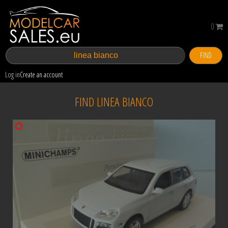
0
FIND
Log in
Create an account
FIND LINEA BIANCO