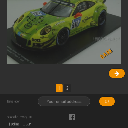
RARE
1
2
OK
News letter
Selected currency EUR
$ Dollars
£ GBP