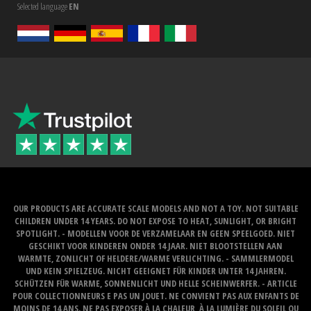
Selected language
EN
OUR PRODUCTS ARE ACCURATE SCALE MODELS AND NOT A TOY. NOT SUITABLE
CHILDREN UNDER 14 YEARS. DO NOT EXPOSE TO HEAT, SUNLIGHT, OR BRIGHT
SPOTLIGHT. - MODELLEN VOOR DE VERZAMELAAR EN GEEN SPEELGOED. NIET
GESCHIKT VOOR KINDEREN ONDER 14 JAAR. NIET BLOOTSTELLEN AAN
WARMTE, ZONLICHT OF HELDERE/WARME VERLICHTING. - SAMMLERMODEL
UND KEIN SPIELZEUG. NICHT GEEIGNET FÜR KINDER UNTER 14 JAHREN.
SCHÜTZEN FÜR WARME, SONNENLICHT UND HELLE SCHEINWERFER. - ARTICLE
POUR COLLECTIONNEURS E PAS UN JOUET. NE CONVIENT PAS AUX ENFANTS DE
MOINS DE 14 ANS. NE PAS EXPOSER À LA CHALEUR, À LA LUMIÈRE DU SOLEIL OU