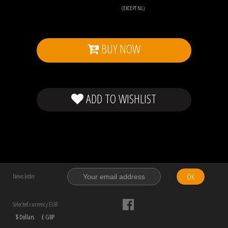
(EXCEPT NL)
BUY NOW
ADD TO WISHLIST
OK
News letter
Selected currency EUR
$ Dollars
£ GBP