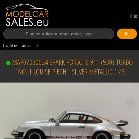
0
FIND
Log in
Create an account
MAP02030024 SPARK PORSCHE 911 (930) TURBO
`NO. 1 LOUISE PIECH` SILVER METALLIC 1:43