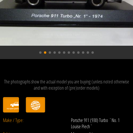
The photographs show the actual model you are buying (unless noted otherwise
and with exception of (pre)order models)
Make / Type:
Porsche 911 (930) Turbo `No. 1
Louise Piech`