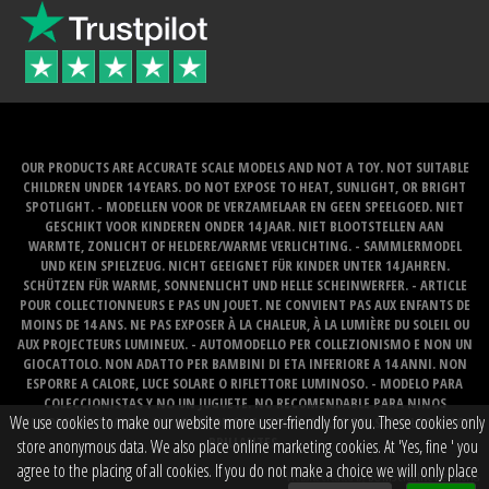
OUR PRODUCTS ARE ACCURATE SCALE MODELS AND NOT A TOY. NOT SUITABLE
CHILDREN UNDER 14 YEARS. DO NOT EXPOSE TO HEAT, SUNLIGHT, OR BRIGHT
SPOTLIGHT. - MODELLEN VOOR DE VERZAMELAAR EN GEEN SPEELGOED. NIET
GESCHIKT VOOR KINDEREN ONDER 14 JAAR. NIET BLOOTSTELLEN AAN
WARMTE, ZONLICHT OF HELDERE/WARME VERLICHTING. - SAMMLERMODEL
UND KEIN SPIELZEUG. NICHT GEEIGNET FÜR KINDER UNTER 14 JAHREN.
SCHÜTZEN FÜR WARME, SONNENLICHT UND HELLE SCHEINWERFER. - ARTICLE
POUR COLLECTIONNEURS E PAS UN JOUET. NE CONVIENT PAS AUX ENFANTS DE
MOINS DE 14 ANS. NE PAS EXPOSER À LA CHALEUR, À LA LUMIÈRE DU SOLEIL OU
AUX PROJECTEURS LUMINEUX. - AUTOMODELLO PER COLLEZIONISMO E NON UN
GIOCATTOLO. NON ADATTO PER BAMBINI DI ETA INFERIORE A 14 ANNI. NON
ESPORRE A CALORE, LUCE SOLARE O RIFLETTORE LUMINOSO. - MODELO PARA
COLECCIONISTAS Y NO UN JUGUETE. NO RECOMENDABLE PARA NINOS
We use cookies to make our website more user-friendly for you. These cookies only
MENORES DE 14 ANOS. NO LO EXPONGA AL CALOR, LA LUZ DEL SOL O LOS FOCOS
BRILLANTES.
store anonymous data. We also place online marketing cookies. At 'Yes, fine ' you
agree to the placing of all cookies. If you do not make a choice we will only place
Website created by
BOMS creative web works