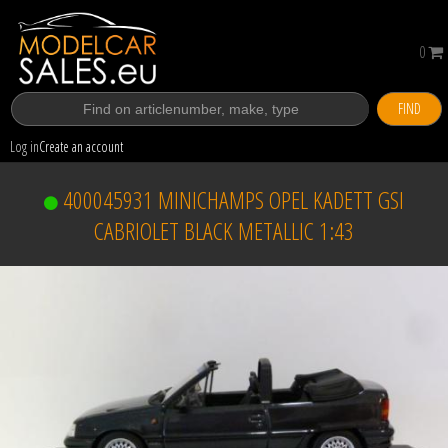
0
FIND
Log in
Create an account
400045931 MINICHAMPS OPEL KADETT GSI
CABRIOLET BLACK METALLIC 1:43