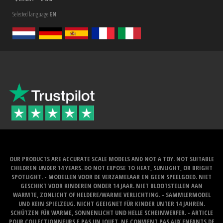
Selected language
EN
OUR PRODUCTS ARE ACCURATE SCALE MODELS AND NOT A TOY. NOT SUITABLE
CHILDREN UNDER 14 YEARS. DO NOT EXPOSE TO HEAT, SUNLIGHT, OR BRIGHT
SPOTLIGHT. - MODELLEN VOOR DE VERZAMELAAR EN GEEN SPEELGOED. NIET
GESCHIKT VOOR KINDEREN ONDER 14 JAAR. NIET BLOOTSTELLEN AAN
WARMTE, ZONLICHT OF HELDERE/WARME VERLICHTING. - SAMMLERMODEL
UND KEIN SPIELZEUG. NICHT GEEIGNET FÜR KINDER UNTER 14 JAHREN.
SCHÜTZEN FÜR WARME, SONNENLICHT UND HELLE SCHEINWERFER. - ARTICLE
POUR COLLECTIONNEURS E PAS UN JOUET. NE CONVIENT PAS AUX ENFANTS DE