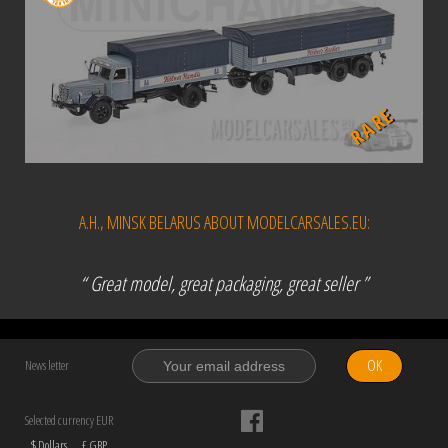
RARE
A.H., MINSK BELARUS ABOUT MODELCARSALES.EU:
“ Great model, great packaging, great seller ”
OK
News letter
Selected currency EUR
$ Dollars
£ GBP