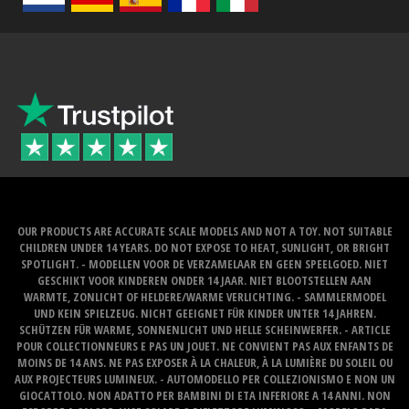
OUR PRODUCTS ARE ACCURATE SCALE MODELS AND NOT A TOY. NOT SUITABLE
CHILDREN UNDER 14 YEARS. DO NOT EXPOSE TO HEAT, SUNLIGHT, OR BRIGHT
SPOTLIGHT. - MODELLEN VOOR DE VERZAMELAAR EN GEEN SPEELGOED. NIET
GESCHIKT VOOR KINDEREN ONDER 14 JAAR. NIET BLOOTSTELLEN AAN
WARMTE, ZONLICHT OF HELDERE/WARME VERLICHTING. - SAMMLERMODEL
UND KEIN SPIELZEUG. NICHT GEEIGNET FÜR KINDER UNTER 14 JAHREN.
SCHÜTZEN FÜR WARME, SONNENLICHT UND HELLE SCHEINWERFER. - ARTICLE
POUR COLLECTIONNEURS E PAS UN JOUET. NE CONVIENT PAS AUX ENFANTS DE
MOINS DE 14 ANS. NE PAS EXPOSER À LA CHALEUR, À LA LUMIÈRE DU SOLEIL OU
AUX PROJECTEURS LUMINEUX. - AUTOMODELLO PER COLLEZIONISMO E NON UN
GIOCATTOLO. NON ADATTO PER BAMBINI DI ETA INFERIORE A 14 ANNI. NON