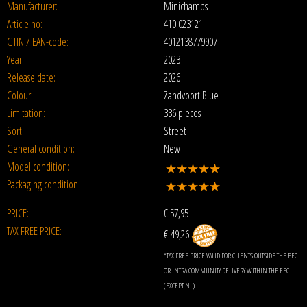
Manufacturer:
Minichamps
Article no:
410 023121
GTIN / EAN-code:
4012138779907
Year:
2023
Release date:
2026
Colour:
Zandvoort Blue
Limitation:
336 pieces
Sort:
Street
General condition:
New
Model condition:
Packaging condition:
PRICE:
€
57,95
TAX FREE PRICE:
€ 49,26
*TAX FREE PRICE VALID FOR CLIENTS OUTSIDE THE EEC
OR INTRA COMMUNITY DELIVERY WITHIN THE EEC
(EXCEPT NL)