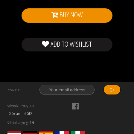
BUY NOW
ADD TO WISHLIST
OK
News letter
Selected currency EUR
$ Dollars
£ GBP
Selected language
EN